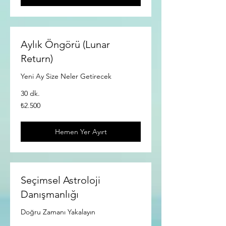
Aylık Öngörü (Lunar
Return)
Yeni Ay Size Neler Getirecek
30 dk.
₺2.500
₺2.500
Türk
lirası
Hemen Yer Ayırt
Seçimsel Astroloji
Danışmanlığı
Doğru Zamanı Yakalayın