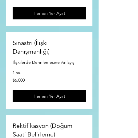
lirası
Hemen Yer Ayırt
Sinastri (İlişki
Danışmanlığı)
İlişkilerde Derinlemesine Anlayış
1 sa.
₺6.000
₺6.000
Türk
lirası
Hemen Yer Ayırt
Rektifikasyon (Doğum
Saati Belirleme)