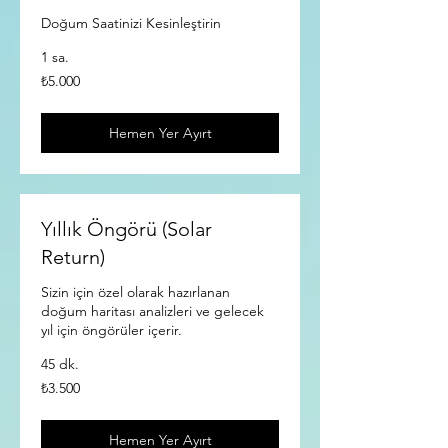
Doğum Saatinizi Kesinleştirin
1 sa.
₺5.000
₺5.000
Türk
lirası
Hemen Yer Ayırt
Yıllık Öngörü (Solar
Return)
Sizin için özel olarak hazırlanan
doğum haritası analizleri ve gelecek
yıl için öngörüler içerir.
45 dk.
₺3.500
₺3.500
Türk
lirası
Hemen Yer Ayırt