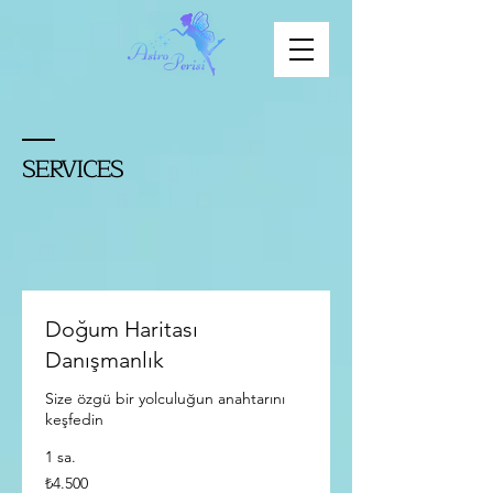
SERVICES
Doğum Haritası
Danışmanlık
Size özgü bir yolculuğun anahtarını
keşfedin
1 sa.
₺4.500
₺4.500
Türk