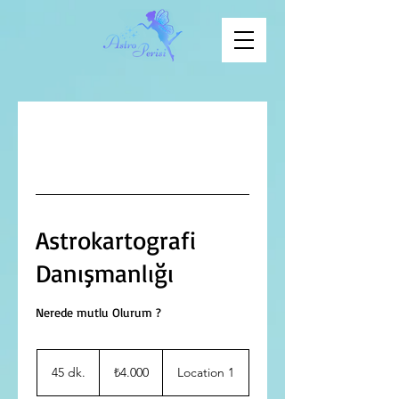
Astrokartografi
Danışmanlığı
Nerede mutlu Olurum ?
₺4.000
Türk
45 dk.
4
₺4.000
Location 1
lirası
5