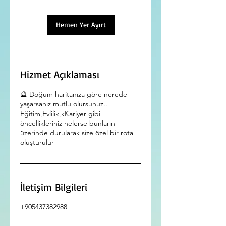
d
k
.
Hemen Yer Ayırt
Hizmet Açıklaması
🔮 Doğum haritanıza göre nerede
yaşarsanız mutlu olursunuz..
Eğitim,Evlilik,kKariyer gibi
öncellikleriniz nelerse bunların
üzerinde durularak size özel bir rota
oluşturulur
İletişim Bilgileri
+905437382988